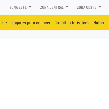
ZONA ESTE
ZONA CENTRAL
ZONA OESTE
to
Lugares para conocer
Circuitos turisticos
Notas