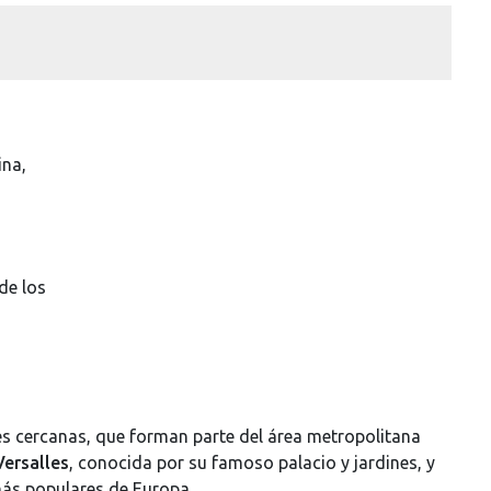
ina,
de los
es cercanas, que forman parte del área metropolitana
Versalles
, conocida por su famoso palacio y jardines, y
 más populares de Europa.