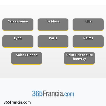
Carcassonne
Le Mans
Lille
Lyon
Paris
Reims
Saint Etienne
Saint Etienne Du
Rouvray
365francia.com