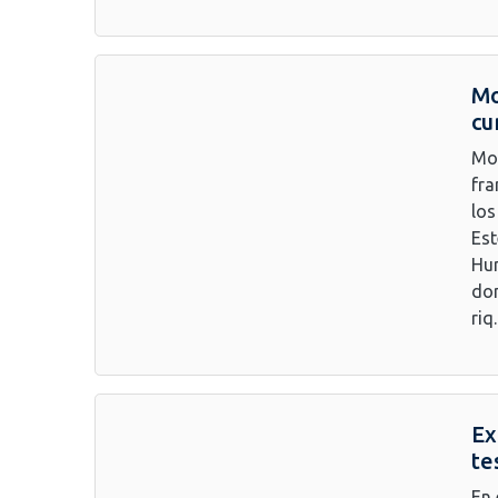
Mo
cu
Mon
fra
los
Est
Hum
don
riq.
Ex
te
En 