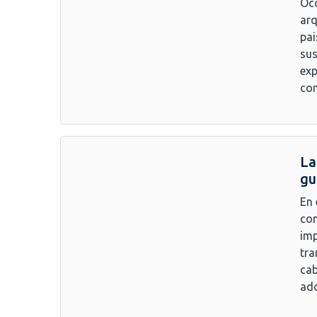
Occ
arq
pai
sus
exp
con
La
gu
En 
com
imp
tra
cab
ado