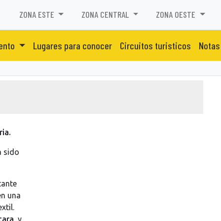
ZONA ESTE
ZONA CENTRAL
ZONA OESTE
iento
Lugares para conocer
Circuitos turisticos
Notas
ria.
a sido
tante
en una
xtil.
tara
, y