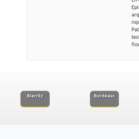
Epi
arq
riq
Pat
tes
flo
Biarritz
Bordeaux