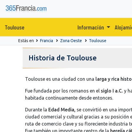
Toulouse
Información
Alojam
Estás en
Francia
Zona Oeste
Toulouse
Historia de Toulouse
Toulouse es una ciudad con una
larga y rica histo
Fue fundada por los romanos en el
siglo I a.C.
y h
habitada continuamente desde entonces.
Durante la
Edad Media,
se convirtió en una impor
ciudad comercial y cultural gracias a su posición 
ruta de comercio clave y su floreciente industria te
Fue también un importante centro de la
herejía cá