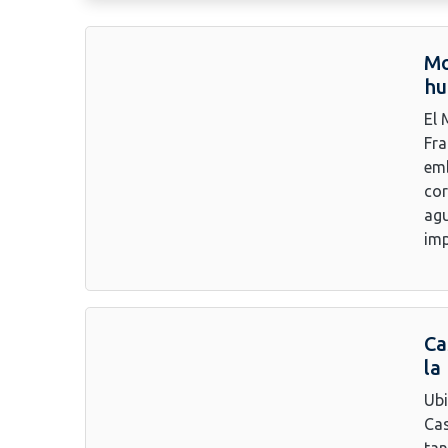
Mo
hu
El 
Fra
emb
cor
agu
imp
Ca
la
Ubi
Ca
tan