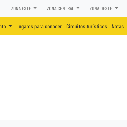
ZONA ESTE
ZONA CENTRAL
ZONA OESTE
ento
Lugares para conocer
Circuitos turisticos
Notas