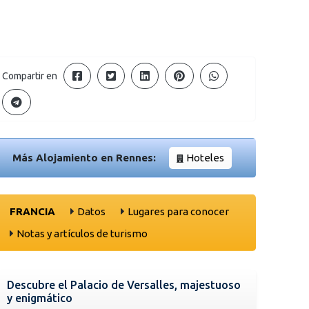
Compartir en
Más Alojamiento en Rennes:
Hoteles
FRANCIA
Datos
Lugares para conocer
Notas y artículos de turismo
Descubre el Palacio de Versalles, majestuoso
y enigmático