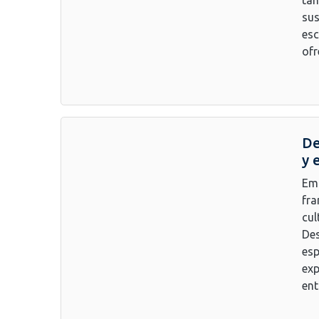
sus
esc
ofr
De
y 
Emb
fra
cul
Des
esp
exp
ent.