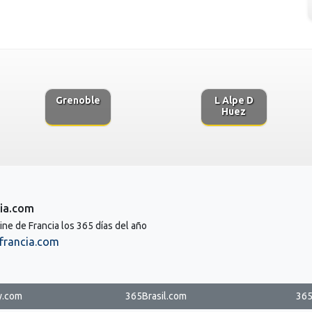
Grenoble
L Alpe D
Huez
ia.com
line de Francia los 365 días del año
francia.com
y.com
365Brasil.com
365