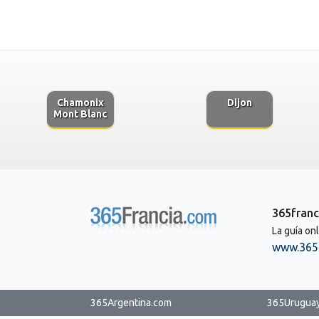
Chamonix
Dijon
Mont Blanc
365franc
La guía on
www.365
365Argentina.com
365Urugua