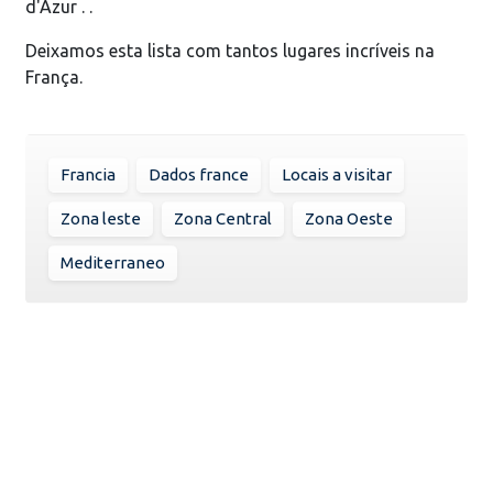
d'Azur . .
Deixamos esta lista com tantos lugares incríveis na
França.
Francia
Dados france
Locais a visitar
Zona leste
Zona Central
Zona Oeste
Mediterraneo