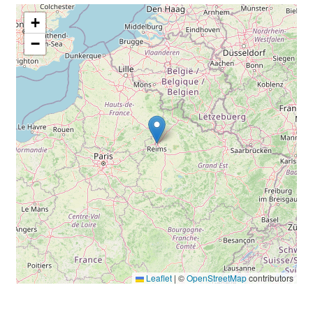
+
−
Leaflet
|
©
OpenStreetMap
contributors