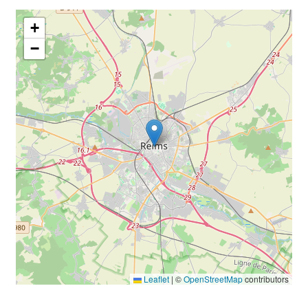
+
−
Leaflet
|
©
OpenStreetMap
contributors