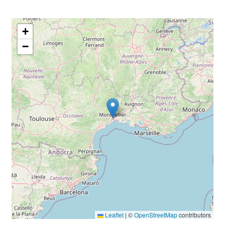
+
−
Leaflet
|
©
OpenStreetMap
contributors