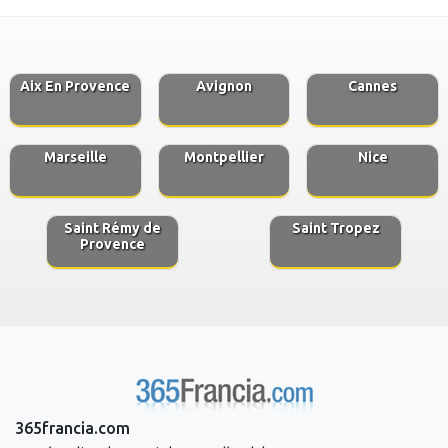
Aix En Provence
Avignon
Cannes
Marseille
Montpellier
Nice
Saint Rémy de
Saint Tropez
Provence
365francia.com