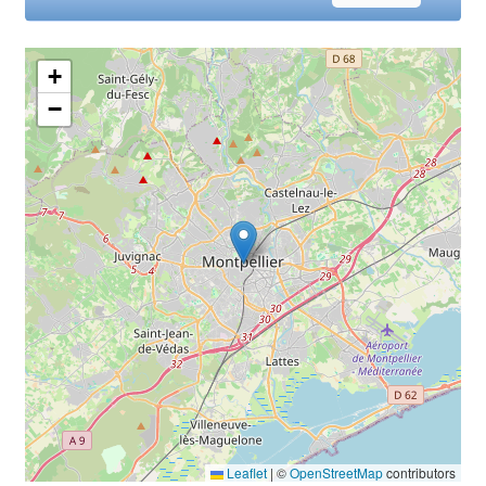
+
−
Leaflet
|
©
OpenStreetMap
contributors