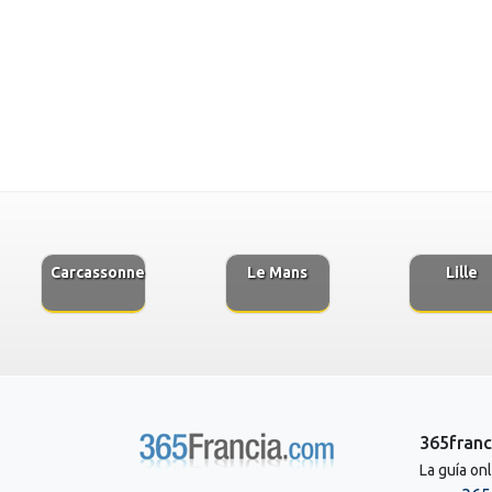
Carcassonne
Le Mans
Lille
365franc
La guía on