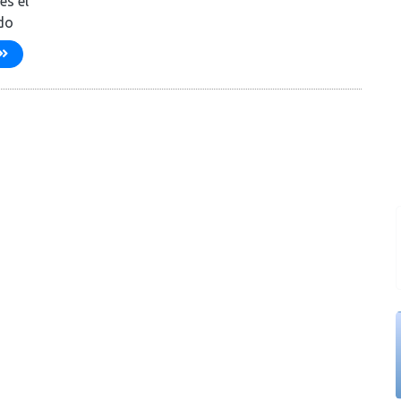
es el
do