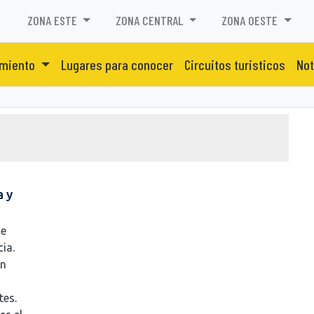
ZONA ESTE
ZONA CENTRAL
ZONA OESTE
amiento
Lugares para conocer
Circuitos turisticos
No
e
a y
de
ia.
en
tes.