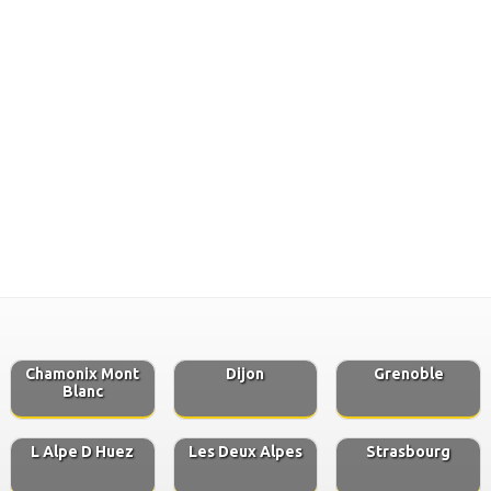
Chamonix Mont
Dijon
Grenoble
Blanc
L Alpe D Huez
Les Deux Alpes
Strasbourg