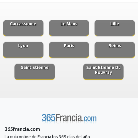
Carcassonne
Le Mans
Lille
Lyon
Paris
Reims
Saint Etienne
Saint Etienne Du
Rouvray
365francia.com
La guía online de Francia los 365 días del año