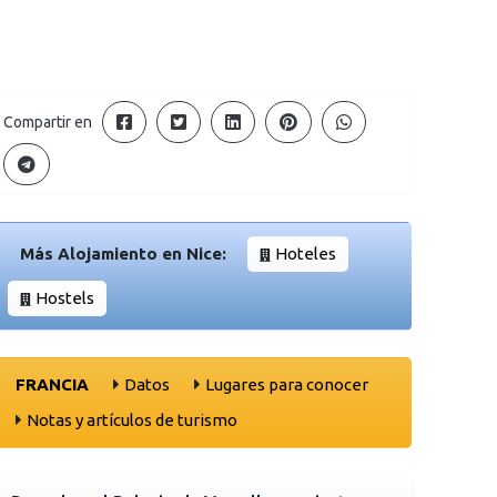
Compartir en
Más Alojamiento en Nice:
Hoteles
Hostels
FRANCIA
Datos
Lugares para conocer
Notas y artículos de turismo