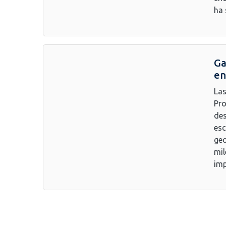
ha 
Ga
en
Las
Pro
des
esc
geo
mil
imp