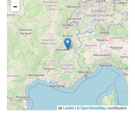
−
Leaflet
|
©
OpenStreetMap
contributors