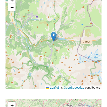
+
−
Leaflet
|
©
OpenStreetMap
contributors
+